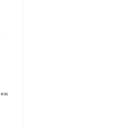
ή
 και